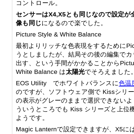
コントロール。
センサーはX4,X5とも同じなので設定
像も同じ
になるので楽でした。
Picture Style & White Balance
最初よりリッチな色表現をするためにPictur
うとしましたが、結局その後の編集でカ
出す、という手間がかかることからPicture 
White Balance は
太陽光
でそろえました
EOS Utility でホワイトバランスに
色温
のですが、ソフトウェア側で Kissシリ
の表示がグレーのままで選択できないよ
ういうところでも Kiss シリーズと上
ようです。
Magic Lanternで設定できますが、X5には