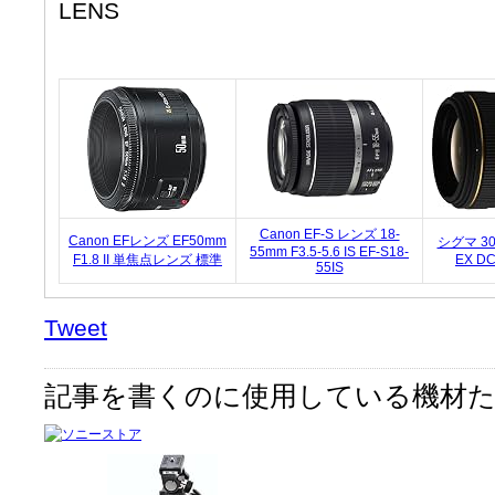
LENS
Canon EF-S レンズ 18-
Canon EFレンズ
EF50
mm
シグマ 3
55mm
F3.5
-5.6 IS EF-S18-
F1.8
II 単焦点レンズ 標準
EX D
55IS
Tweet
記事を書くのに使用している機材