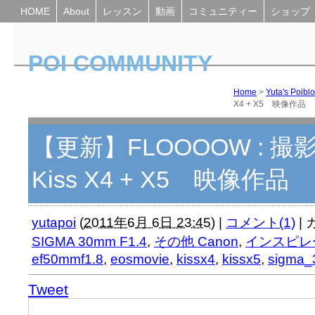
HOME
About
レッスン
動画
コミュニティー
ショップ
POI COMMUNITY
Yuta's Poiblog
Home
>
Yuta's Poibl
X4 + X5 映像作品
【更新】FLOOOOW : 撮
Kiss X4 + X5 映像作品
yutapoi
(
2011年6月 6日 23:45
)
|
コメント(1)
|
SIGMA 30mm F1.4
,
その他 Canon
,
インスピレ
ef50mmf1.8
,
eosmovie
,
kissx4
,
kissx5
,
sigma_
Tweet