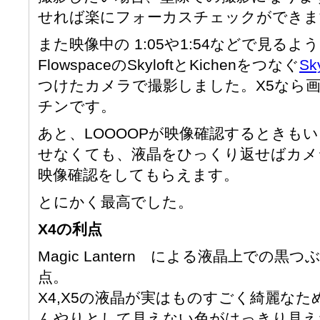
せれば楽にフォーカスチェックができま
また映像中の 1:05や1:54などで見
FlowspaceのSkyloftとKichenをつなぐ
Sk
つけたカメラで撮影しました。X5なら
チンです。
あと、LOOOOPが映像確認するときも
せなくても、液晶をひっくり返せばカメ
映像確認をしてもらえます。
とにかく最高でした。
X4の利点
Magic Lantern による液晶上での
点。
X4,X5の液晶が実はものすごく綺麗な
んやりとして見えない色がはっきり見え