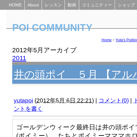
HOME
About
レッスン
動画
コミュニティー
ショップ
POI COMMUNITY
Yuta's Poiblog
Home
>
Yuta's Poibl
2012年5月アーカイブ
2011
井の頭ポイ ５月 【アル
yutapoi
(
2012年5月 6日 22:21
)
|
コメント(0)
|
ントを書く
ゴールデンウィーク最終日は井の頭ポイで
(ポイミー） たちとポイミーマママホ