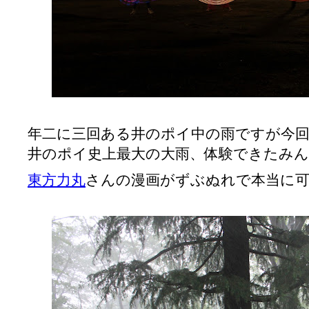
年二に三回ある井のポイ中の雨ですが今
井のポイ史上最大の大雨、体験できたみんな
東方力丸
さんの漫画がずぶぬれで本当に