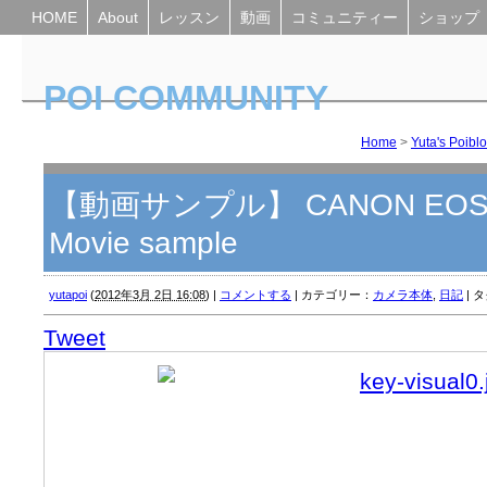
HOME
About
レッスン
動画
コミュニティー
ショップ
POI COMMUNITY
Yuta's Poiblog
Home
>
Yuta's Poibl
【動画サンプル】 CANON EOS 5D M
Movie sample
yutapoi
(
2012年3月 2日 16:08
)
|
コメントする
|
カテゴリー：
カメラ本体
,
日記
|
タ
Tweet