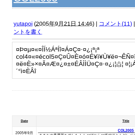
yutapoi
(
2005年9月21日 14:46
)
|
コメント(11)
|
ントを書く
¤Þ¤µ¤«¤ÎÍ½ÁªÍî¤Á¤Ç¤·¤¿¡ª¡ª
col4¤«¤écol5¤Ç¤Û¤È¤ó¤É¥ì¥Ù¥ë¤¬ÊÑ
¤ë¤È»×¤Ã¤Æ¤¿¤±¤ÉÂÌÌÜ¤Ç¤·¤¿¡¦¡¦¡¦ ¤¦
´°ì¤ÈÂî
Date
Title
COL2005
2005年9月