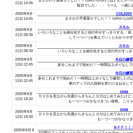
まさかの予選落ちでした！！ col4からcol5でほとんど
21日 14:46
駄目でした・・・ う〜ん、一緒に
2005年9月
COL2005
まさかの予選落ちでした！！ col4からc
21日 14:45
スキル
2005年9月
いろいろなことを細分化すると頭の中がすっきりする。 前
21日 08:38
して一つ一つを教えていくとわかりやす
2005年9月
スキル
21日 08:30
いろいろなことを細分化すると頭の中がすっき
2005年9月
今日の練習
13日 22:45
多分これまでで初めだ！一時間以上ポイなしで
今日の練習
2005年9月
多分これまでで初めだ！一時間以上ポイなしで練習したのは
13日 22:45
拳のアップの八段錦を形だけまねをして
yoga
2005年9月
ＤＶＤを見ながら先週からきちんとヨガはじめてみたけど
12日 18:30
も一つ一つがかなりきつい体勢。 こり
yoga
2005年9月
ＤＶＤを見ながら先週からきちんとヨガはじめてみたけど
12日 18:30
も一つ一つがかなりき
ＮＦＦ！！
2005年9月 8
3日間のフェスティバルでいろいろなパフォーマー、ショー