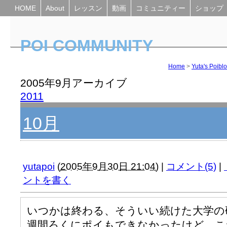
HOME
About
レッスン
動画
コミュニティー
ショップ
POI COMMUNITY
Yuta's Poiblog
Home
>
Yuta's Poibl
2005年9月アーカイブ
2011
10月
yutapoi
(
2005年9月30日 21:04
)
|
コメント(5)
|
ントを書く
いつかは終わる、そういい続けた大学の
週間ろくにポイもできなかったけど、こ