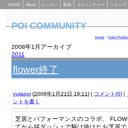
HOME
About
レッスン
動画
コミュニティー
ショップ
POI COMMUNITY
Yuta's Poiblog
Home
>
Yuta's Poibl
2008年1月アーカイブ
2011
flower終了
yutapoi
(
2008年1月21日 19:11
)
|
コメント(0)
|
ントを書く
芝居とパフォーマンスのコラボ、 FLOW
てから猛ダッシュで駆け抜けたお芝居で