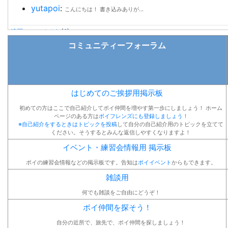
yutapoi
:
こんにちは！ 書き込みありが...
練習についてです
(
2
)
yutapoi
:
コミュニティーフォーラム
はじめまして！ 鏡の無い場合の...
Graphic Poi / Staff
(
2
)
mami
:
はじめまして！ポイというのを詳...
はじめてのご挨拶用掲示板
はじめまして！
(
1
)
初めての方はここで自己紹介してポイ仲間を増やす第一歩にしましょう！ ホーム
yutapoi
:
ページのある方は
始めまして！ 関東へ引っ越され...
ポイフレンズにも登録しましょう！
※自己紹介をするときは
トピックを投稿
して自分の自己紹介用のトピックを立てて
ください。そうするとみんな返信しやすくなりますよ！
ポイのシミュレーションサイト：Poitune
(
3
)
イベント・練習会情報用 掲示板
yutapoi
:
すごい！ いつかできたら良いな...
ポイの練習会情報などの掲示板です。告知は
ポイイベント
からもできます。
雑談用
何でも雑談をご自由にどうぞ！
ポイ仲間を探そう！
自分の近所で、旅先で、ポイ仲間を探しましょう！