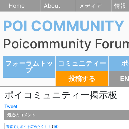
Home
About
メディア
情報
POI COMMUNITY
Poicommunity Foru
フォーラムトッ
コミュニティー
ポ
プ
投稿する
EN
ポイコミュニティー掲示板
Tweet
最近のコメント
青森でもポイを広めたく！！
(
16
)