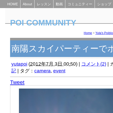
HOME
About
レッスン
動画
コミュニティー
ショップ
POI COMMUNITY
Yuta's Poiblog
Home
>
Yuta's Poibl
南陽スカイパーティーで
yutapoi
(
2012年7月 3日 00:50
)
|
コメント(2)
|
記
|
タグ：
camera
,
event
Tweet