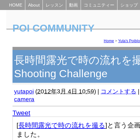
HOME
About
レッスン
動画
コミュニティー
ショップ
POI COMMUNITY
Yuta's Poiblog
Home
>
Yuta's Poibl
長時間露光で時の流れを撮る Ph
Shooting Challenge
yutapoi
(
2012年3月 4日 10:59
)
|
コメントする
|
camera
Tweet
[
長時間露光で時の流れを撮る
]と言う企
ました。