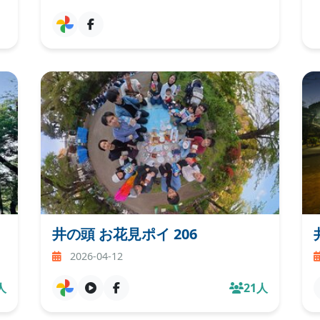
井の頭 お花見ポイ 206
2026-04-12
人
21人