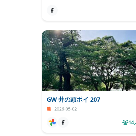
GW 井の頭ポイ 207
2026-05-02
14