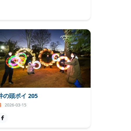
井の頭ポイ 205
2026-03-15