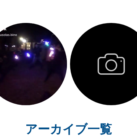
アーカイブ一覧