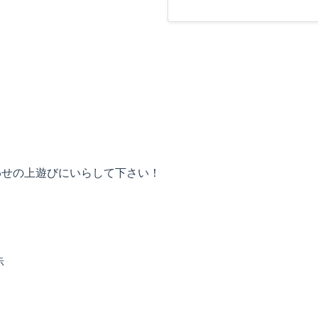
！
わせの上遊びにいらして下さい！
示