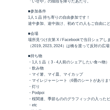
「いせや」の階段を降りたあたり。
■参加条件
1人１品 持ち寄りの自由参加です！
途中参加、途中抜け、初めての人もご自由に
■会場
場所見つけ次第 X / Facebookで当日シェアし
（2019, 2023, 2024）は橋を渡って反対の
■持ち物
・1人１品（ 3 - 4人前のシェアしたい食べ物）
・飲み物
・マイ箸、マイ皿、マイカップ
・マイレジャーシート（6畳のシートがありま
・灯り
・Podpoi
・桜関連、季節もののグラフィックの入った
・etc