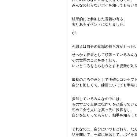
みんなの知らないポイを知ってもらい
結果的には参加した意義の有る、
実りあるイベントになりました。
が、
今思えば自分の意識の持ち方がもった
せっかく役者として頑張っているみん
その世界のことを多く知り、
いいところをもらおうとする姿勢が足
最初のころ企画として明確なコンセプ
自分も忙しくて、練習にいっても半端
参加しているみんなの中には、
ものすごく真剣に役作りを頑張ってい
初めて会う人には真っ先に挨拶をし、
自分を知りってもらい、相手を知ろう
それなのに、自分はいつもどおり、な
話を聞いて、一緒に練習して、ポイを