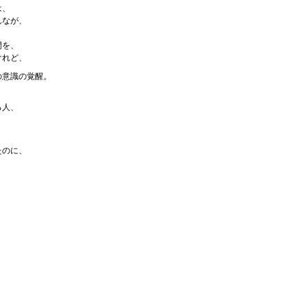
は、
んなが、
間を、
けれど、
の意識の覚醒。
る人、
たのに、