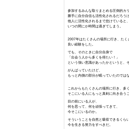
参加するみんな取りまとめる圧倒的カ
勝手に自分自信も活性化されるだろう
他人に活性化されるまで怠けていると
いつの間にか時間は過ぎてしまう。
2007年はたくさんの場所に行き、た
良い経験をした。
でも、そのときに自分自身で
「出会う人から多くを得たい！」
という強い意識があったかというと、
がんばっていたけど、
もっと内側の部分が眠っていたのでは
これからもたくさんの場所に行き、多
そこにいる人にもっと真剣に向き合う
目の前にいる人が、
何を思って、何を頑張ってきて、
今そこにいるのか。
そういうことを自然と吸収できるくら
今を生きる努力をすべきだ。