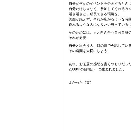
自分が何かのイベントを企画するとき
自分だけじゃなく、参加してくれるみ
活き活きと、成長できる環境を、
笑顔が絶えず、それが広がるような時
作れるような人になりたい思っている
そのためには、人と向き合う自分自身
それが必要。
自分と出会う人、目の前で今話してい
その瞬間を大切にしよう。
あれ、お芝居の感想を書くつもりだっ
2008年の目標が一つ生まれました。
よかった（笑）