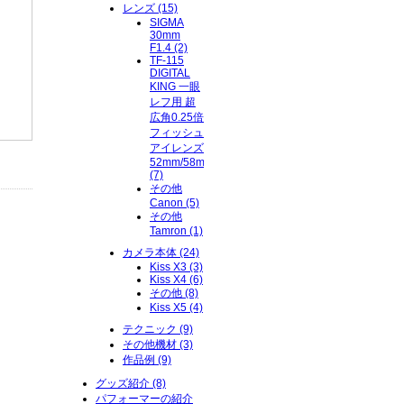
レンズ (15)
SIGMA
30mm
F1.4 (2)
TF-115
DIGITAL
KING 一眼
レフ用 超
広角0.25倍
フィッシュ
アイレンズ
52mm/58mm/62mm
(7)
その他
Canon (5)
その他
Tamron (1)
カメラ本体 (24)
Kiss X3 (3)
Kiss X4 (6)
その他 (8)
Kiss X5 (4)
テクニック (9)
その他機材 (3)
作品例 (9)
グッズ紹介 (8)
パフォーマーの紹介