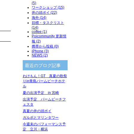
(5)
ワークショップ (15)
井の頭ポイ (22)
海外 (14)
目標・タスクリスト
(14)
coffee (1)
Poicommunity 更新情
報 (2)
携帯から投稿 (0)
iPhone (3)
NEWS (2)
最近のブログ記事
わけもん！GT 真夏の歌祭
りin青島パームビーチホテ
ル
夏の出演予定 in 宮崎
出演予定 パームビーチフ
ェスタ
真夏の井の頭ポイ
ガルボとマリンタワー
今週末のパフォーマンス予
定 立川・横浜