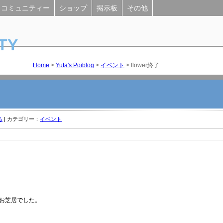
コミュニティー
ショップ
掲示板
その他
TY
Home
>
Yuta's Poiblog
>
イベント
> flower終了
る
|
カテゴリー：
イベント
お芝居でした。