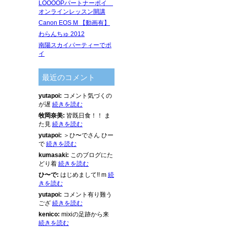
LOOOOPパートナーポイ
オンラインレッスン開講
Canon EOS M 【動画有】
わらんちゅ 2012
南陽スカイパーティーでポ
イ
最近のコメント
yutapoi:
コメント気づくの
が遅
続きを読む
牧岡奈美:
皆既日食！！ ま
た見
続きを読む
yutapoi:
＞ひ〜でさん ひー
で
続きを読む
kumasaki:
このブログにた
どり着
続きを読む
ひ〜で:
はじめまして!! m
続
きを読む
yutapoi:
コメント有り難う
ござ
続きを読む
kenico:
mixiの足跡から来
続きを読む