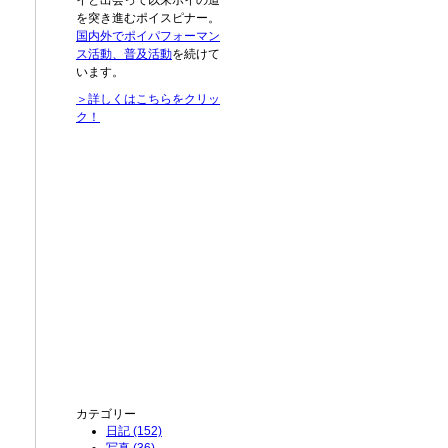
イと出会って以来ポイの道
を突き進むポイスピナー。
国内外でポイパフォーマン
ス活動、普及活動
を続けて
います。
＞詳しくはこちらをクリッ
ク！
カテゴリー
日記 (152)