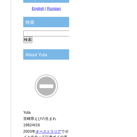
English
|
Russian
検索
About Yuta
Yuta
宮崎県えびの生まれ
1982/4/16
2003年
オーストラリア
でポ