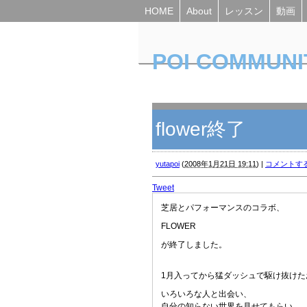
HOME
About
レッスン
動画
POI COMMUNI
Yuta's Poiblog
flower終了
yutapoi
(
2008年1月21日 19:11
)
|
コメントす
Tweet
芝居とパフォーマンスのコラボ、
FLOWER
が終了しました。
1月入ってから猛ダッシュで駆け抜けた
いろいろな人と出会い、
自分の知らない世界を見せてもらい、