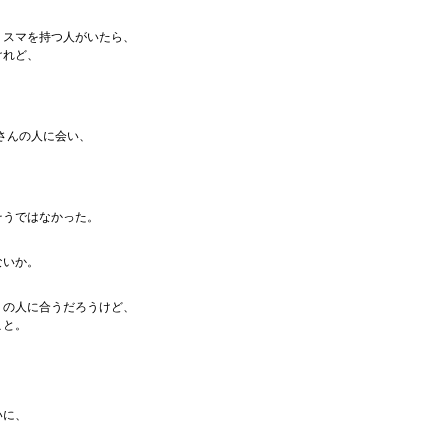
リスマを持つ人がいたら、
けれど、
、
くさんの人に会い、
そうではなかった。
ないか。
くの人に合うだろうけど、
こと。
いに、