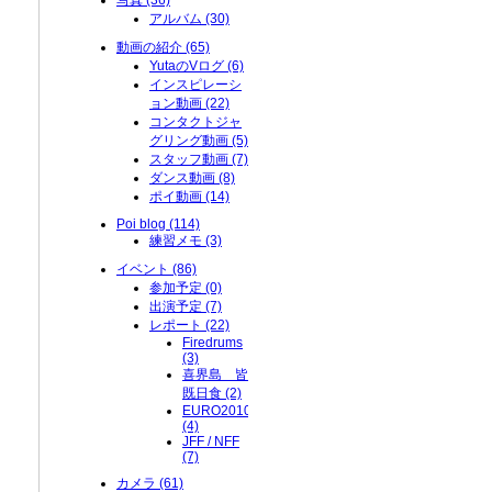
写真 (36)
アルバム (30)
動画の紹介 (65)
YutaのVログ (6)
インスピレーシ
ョン動画 (22)
コンタクトジャ
グリング動画 (5)
スタッフ動画 (7)
ダンス動画 (8)
ポイ動画 (14)
Poi blog (114)
練習メモ (3)
イベント (86)
参加予定 (0)
出演予定 (7)
レポート (22)
Firedrums
(3)
喜界島 皆
既日食 (2)
EURO2010
(4)
JFF / NFF
(7)
カメラ (61)