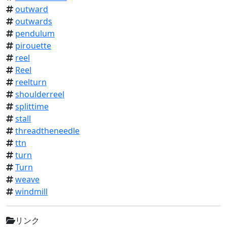
outward
outwards
pendulum
pirouette
reel
Reel
reelturn
shoulderreel
splittime
stall
threadtheneedle
ttn
turn
Turn
weave
windmill
リンク