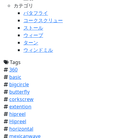
カテゴリ
バタフライ
コークスクリュー
ストール
ウィーブ
ターン
ウィンドミル
Tags
360
basic
bigcircle
butterfly
corkscrew
extention
hipreel
Hipreel
horizontal
mexicanwave