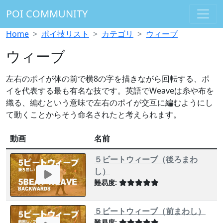
POI COMMUNITY
Home
ポイ技リスト
カテゴリ
ウィーブ
ウィーブ
左右のポイが体の前で横8の字を描きながら回転する、ポ
イを代表する最も有名な技です。英語でWeaveは糸や布を
織る、編むという意味で左右のポイが交互に編むようにし
て動くことからそう命名されたと考えられます。
動画
名前
５ビートウィーブ（後ろまわ
し）
難易度:
５ビートウィーブ（前まわし）
難易度: