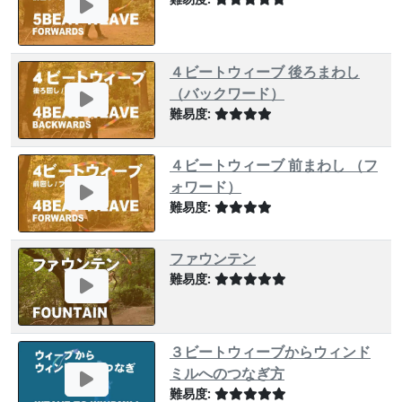
４ビートウィーブ 後ろまわし
（バックワード）
難易度:
４ビートウィーブ 前まわし （フ
ォワード）
難易度:
ファウンテン
難易度:
３ビートウィーブからウィンド
ミルへのつなぎ方
難易度: