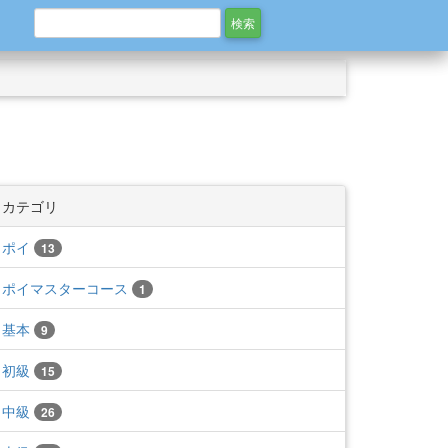
カテゴリ
ポイ
13
ポイマスターコース
1
基本
9
初級
15
中級
26