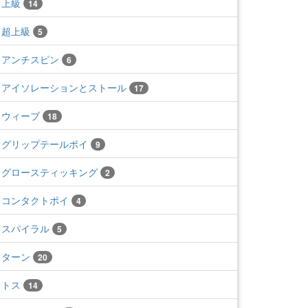
上級
14
超上級
5
アンチスピン
6
アイソレーションとストール
17
ウィーブ
18
グリップテールポイ
9
グロースティッキング
2
コンタクトポイ
4
スパイラル
5
ターン
20
トス
14