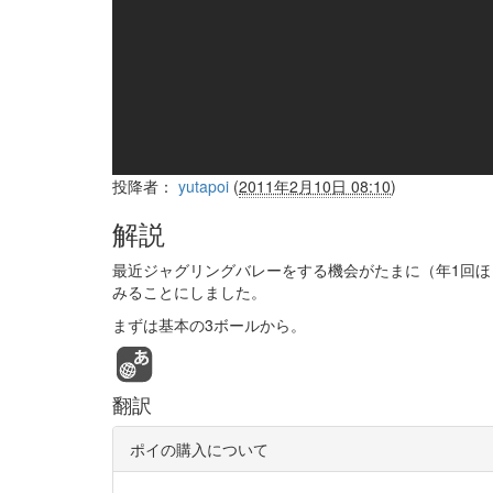
投降者：
yutapoi
(
2011年2月10日 08:10
)
解説
最近ジャグリングバレーをする機会がたまに（年1回
みることにしました。
まずは基本の3ボールから。
翻訳
ポイの購入について