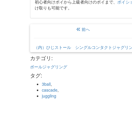
初心者向けポイから上級者向けのポイまで、
ポイシ
け取りも可能です。
前へ
（内）ひじストール シングルコンタクトジャグリ
カテゴリ
:
ボールジャグリング
タグ
:
3ball
,
cascade
,
juggling