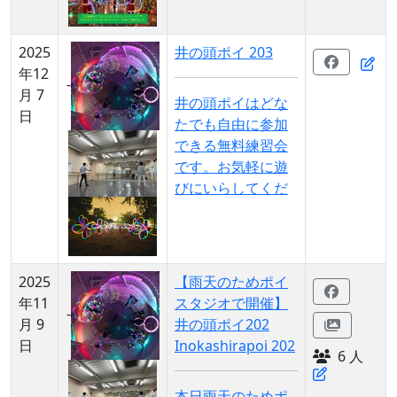
2025
井の頭ポイ 203
年12
-
月 7
井の頭ポイはどな
日
たでも自由に参加
できる無料練習会
です。お気軽に遊
びにいらしてくだ
2025
【雨天のためポイ
年11
スタジオで開催】
-
月 9
井の頭ポイ202
日
Inokashirapoi 202
6 人
本日雨天のためポ