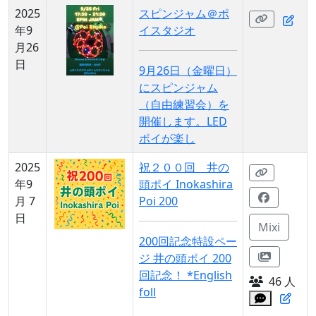
2025
スピンジャム＠ポ
年9
イスタジオ
月26
日
9月26日（金曜日）
にスピンジャム
（自由練習会）を
開催します。LED
ポイが楽し
2025
祝２００回 井の
年9
頭ポイ Inokashira
月 7
Poi 200
日
Mixi
200回記念特設ペー
ジ 井の頭ポイ 200
回記念！ *English
46 人
foll