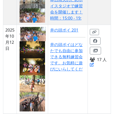
イスタジオで練習
会を開催します！
時間：15:00 - 19:
2025
井の頭ポイ 201
-
年10
月12
井の頭ポイはどな
日
たでも自由に参加
できる無料練習会
17 人
です。お気軽に遊
びにいらしてくだ