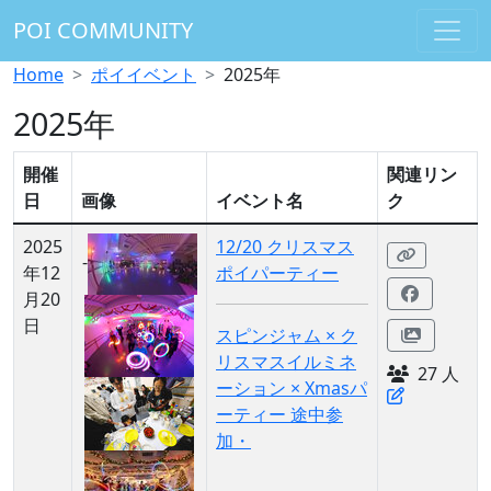
POI COMMUNITY
Home
ポイイベント
2025年
2025年
開催
関連リン
日
画像
イベント名
ク
2025
12/20 クリスマス
-
年12
ポイパーティー
月20
日
スピンジャム × ク
リスマスイルミネ
27 人
ーション × Xmasパ
ーティー 途中参
加・