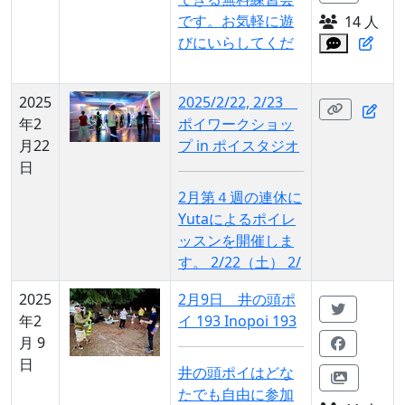
です。お気軽に遊
14 人
びにいらしてくだ
2025
2025/2/22, 2/23
年2
ポイワークショッ
月22
プ in ポイスタジオ
日
2月第４週の連休に
Yutaによるポイレ
ッスンを開催しま
す。 2/22（土） 2/
2025
2月9日 井の頭ポ
年2
イ 193 Inopoi 193
月 9
日
井の頭ポイはどな
たでも自由に参加