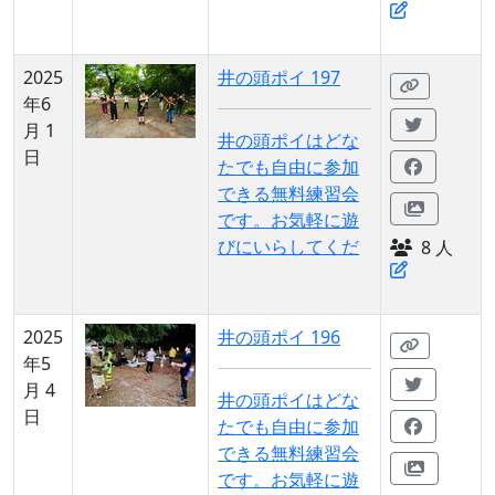
2025
井の頭ポイ 197
年6
月 1
井の頭ポイはどな
日
たでも自由に参加
できる無料練習会
です。お気軽に遊
びにいらしてくだ
8 人
2025
井の頭ポイ 196
年5
月 4
井の頭ポイはどな
日
たでも自由に参加
できる無料練習会
です。お気軽に遊