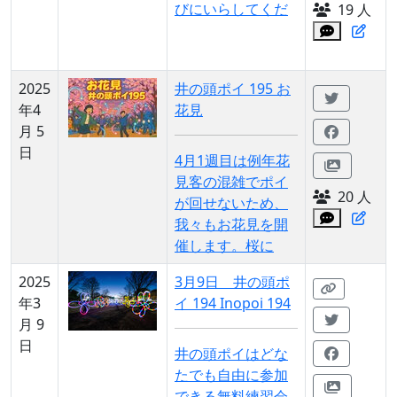
びにいらしてくだ
19 人
2025
井の頭ポイ 195 お
年4
花見
月 5
日
4月1週目は例年花
見客の混雑でポイ
20 人
が回せないため、
我々もお花見を開
催します。桜に
2025
3月9日 井の頭ポ
年3
イ 194 Inopoi 194
月 9
日
井の頭ポイはどな
たでも自由に参加
できる無料練習会