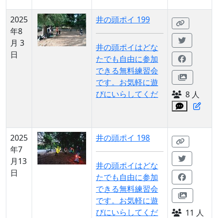
2025
井の頭ポイ 199
年8
月 3
井の頭ポイはどな
日
たでも自由に参加
できる無料練習会
です。お気軽に遊
びにいらしてくだ
8 人
2025
井の頭ポイ 198
年7
月13
井の頭ポイはどな
日
たでも自由に参加
できる無料練習会
です。お気軽に遊
びにいらしてくだ
11 人