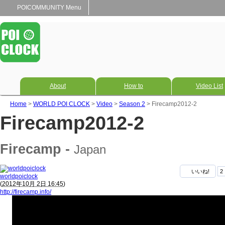
POICOMMUNITY Menu
About
How to
Video List
Home
>
WORLD POI CLOCK
>
Video
>
Season 2
> Firecamp2012-2
Firecamp2012-2
Firecamp -
Japan
いいね!
2
worldpoiclock
(
2012年10月 2日 16:45
)
http://firecamp.info/