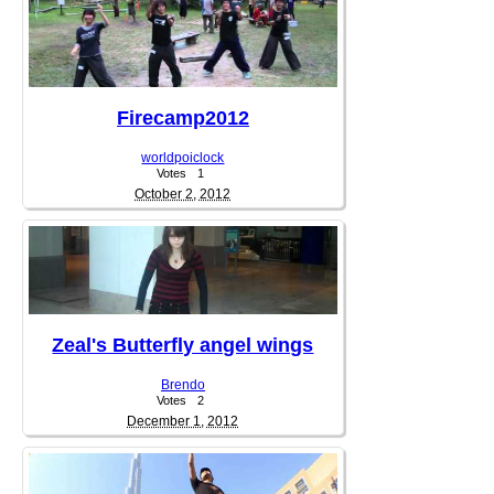
Firecamp2012
worldpoiclock
Votes
1
October 2, 2012
Zeal's Butterfly angel wings
Brendo
Votes
2
December 1, 2012