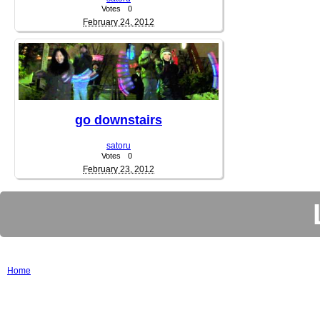
Votes
0
February 24, 2012
go downstairs
satoru
Votes
0
February 23, 2012
Home