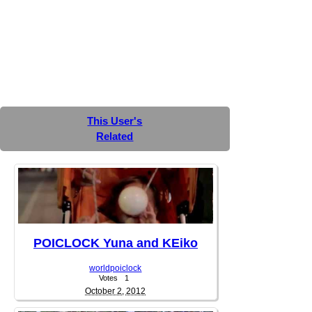
This User's
Related
POICLOCK Yuna and KEiko
worldpoiclock
Votes
1
October 2, 2012