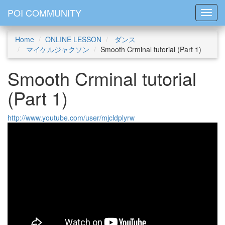
POI COMMUNITY
Toggl
Home
ONLINE LESSON
ダンス
マイケルジャクソン
Smooth Crminal tutorial (Part 1)
Smooth Crminal tutorial
(Part 1)
http://www.youtube.com/user/mjcldplyrw