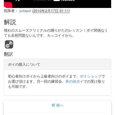
投降者：
yutapoi
(
2010年2月17日 01:11
)
解説
憧れのスムーズクリミナルの踊りかたのレッスン！ポイ関係なく
ても全然問題ないんです、カッコイイから。
翻訳
ポイの購入について
初心者向けポイから上級者向けのポイまで、
ポイショップ
で
お選び頂けます。月一回の練習会、
井の頭ポイ
での受け取り
も可能です。
前へ