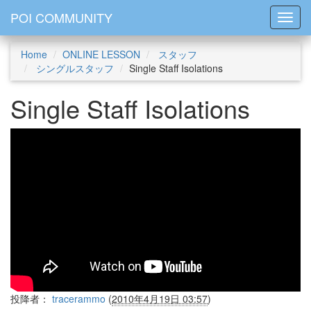
POI COMMUNITY
Toggl
Home
ONLINE LESSON
スタッフ
シングルスタッフ
Single Staff Isolations
Single Staff Isolations
投降者：
tracerammo
(
2010年4月19日 03:57
)