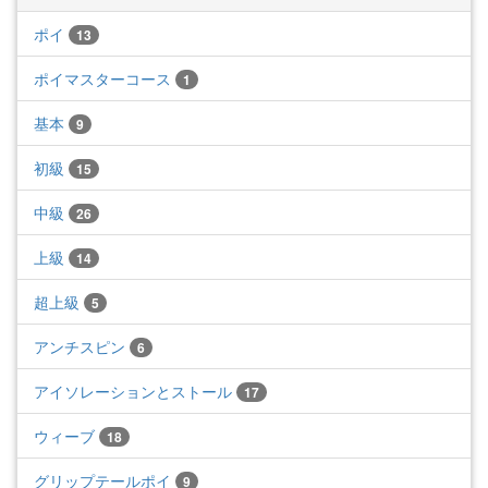
ポイ
13
ポイマスターコース
1
基本
9
初級
15
中級
26
上級
14
超上級
5
アンチスピン
6
アイソレーションとストール
17
ウィーブ
18
グリップテールポイ
9