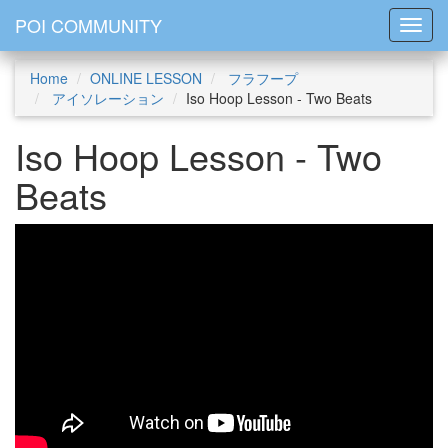
POI COMMUNITY
Toggl
Home
ONLINE LESSON
フラフープ
アイソレーション
Iso Hoop Lesson - Two Beats
Iso Hoop Lesson - Two
Beats