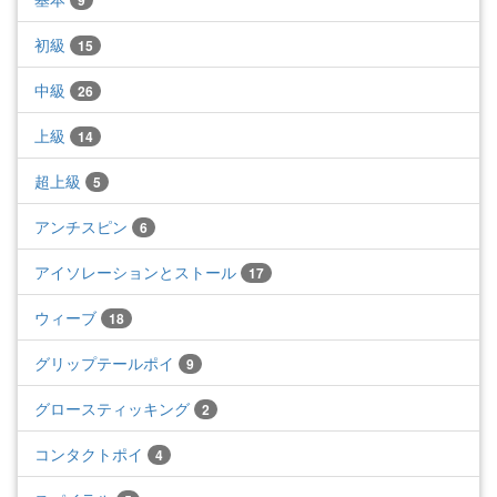
9
初級
15
中級
26
上級
14
超上級
5
アンチスピン
6
アイソレーションとストール
17
ウィーブ
18
グリップテールポイ
9
グロースティッキング
2
コンタクトポイ
4