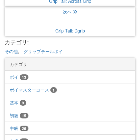
Grip Tail: Across Grip
次へ
Grip Tail: Dgrip
カテゴリ
:
その他
,
グリップテールポイ
カテゴリ
ポイ
13
ポイマスターコース
1
基本
9
初級
15
中級
26