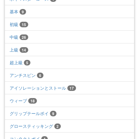
基本
9
初級
15
中級
26
上級
14
超上級
5
アンチスピン
6
アイソレーションとストール
17
ウィーブ
18
グリップテールポイ
9
グロースティッキング
2
コンタクトポイ