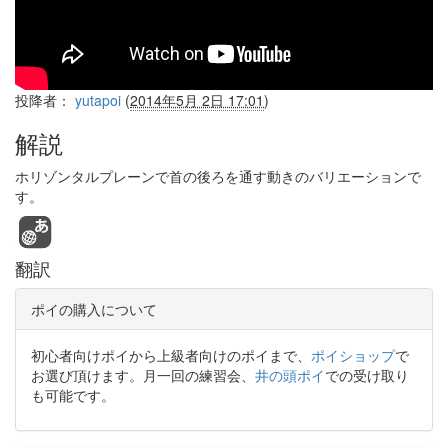
投降者：
yutapoi
(
2014年5月 2日 17:01
)
解説
ホリゾンタルプレーンで首の後ろを通す動きのバリエーションで
す。
翻訳
ポイの購入について
初心者向けポイから上級者向けのポイまで、
ポイショップ
で
お選び頂けます。月一回の練習会、
井の頭ポイ
での受け取り
も可能です。