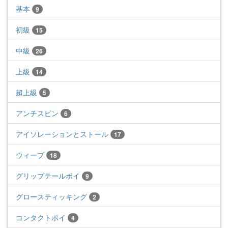
基本
9
初級
15
中級
26
上級
14
超上級
5
アンチスピン
6
アイソレーションとストール
17
ウィーブ
18
グリップテールポイ
9
グロースティッキング
2
コンタクトポイ
4