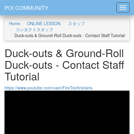
POI COMMUNITY
Toggl
Home
ONLINE LESSON
スタッフ
コンタクトスタッフ
Duck-outs & Ground-Roll Duck-outs - Contact Staff Tutorial
Duck-outs & Ground-Roll
Duck-outs - Contact Staff
Tutorial
https://www.youtube.com/user/FireTechnicians