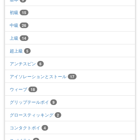
初級
15
中級
26
上級
14
超上級
5
アンチスピン
6
アイソレーションとストール
17
ウィーブ
18
グリップテールポイ
9
グロースティッキング
2
コンタクトポイ
4