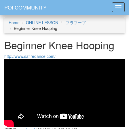
POI COMMUNITY
Toggl
Home
ONLINE LESSON
フラフープ
Beginner Knee Hooping
Beginner Knee Hooping
http://www.safiredance.com/