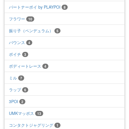
パートナーポイ by PLAYPOI
8
フラワー
10
振り子（ペンデュラム）
5
バウンス
4
ポイチ
3
ボディートレース
4
ミル
7
ラップ
6
3POI
2
UMKマッポス
13
コンタクトジャグリング
1