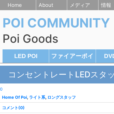
Home
About
メディア
情報
POI COMMUNITY
Poi Goods
LED POI
ファイアーポイ
D
コンセントレートLEDスタ
0
Home Of Poi
,
ライト系
,
ロングスタッフ
コメント(0)