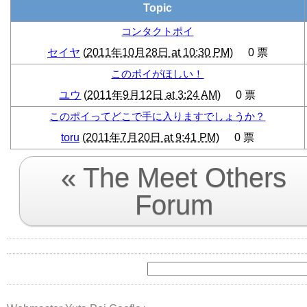
Topic
コンタクトポイ
セイヤ
(
2011年10月28日 at 10:30 PM
)
0
票
このポイがほしい！
ユウ
(
2011年9月12日 at 3:24 AM
)
0
票
このポイってどこで手に入りますでしょうか？
toru
(
2011年7月20日 at 9:41 PM
)
0
票
« The Meet Others
Forum