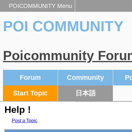
POICOMMUNITY Menu
POI COMMUNITY
Poicommunity Foru
Forum
Community
Po
Start Topic
日本語
Help !
Post a Topic