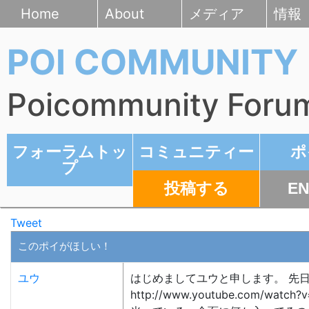
Home
About
メディア
情報
POI COMMUNITY
Poicommunity Foru
フォーラムトッ
コミュニティー
ポ
プ
投稿する
EN
Tweet
このポイがほしい！
ユウ
はじめましてユウと申します。 先
http://www.youtube.com