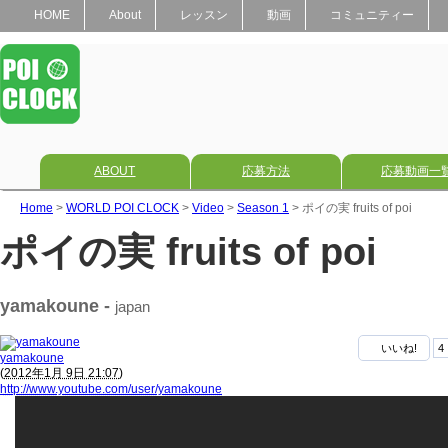
HOME
About
レッスン
動画
コミュニティー
ABOUT
応募方法
応募動画一
Home
>
WORLD POI CLOCK
>
Video
>
Season 1
> ポイの実 fruits of poi
ポイの実 fruits of poi
yamakoune -
japan
いいね!
4
yamakoune
(
2012年1月 9日 21:07
)
http://www.youtube.com/user/yamakoune