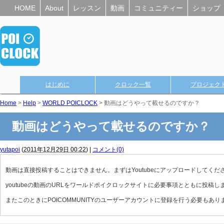
HOME
About
レッスン
動画
コミュニティー
ショップ
はじめに
クロック一覧
プロジェク
Home
>
Help
>
WORLD POICLOCK
> 動画はどうやって載せるのですか？
動画はどうやって載せるのですか？
yutapoi
(
2011年12月29日 00:22
)
|
コメント(0)
動画は直接投稿することはできません。まずはYoutubeにアップロードしてくだ
youtubeの動画のURLをワールドポイクロックサイトに必要事項とともに投稿し
またこのときにPOICOMMUNITYのユーザーアカウントに登録を行う必要もあり