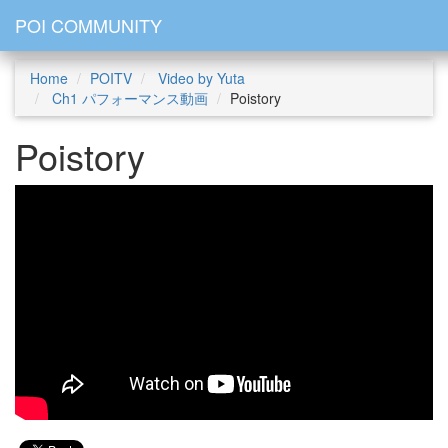
POI COMMUNITY
Home
POITV
Video by Yuta
Ch1 パフォーマンス動画
Poistory
Poistory