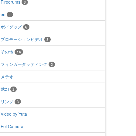
Firedrums
3
en
1
ポイグッズ
6
プロモーションビデオ
3
その他
14
フィンガータッティング
2
メテオ
武幻
2
リング
3
Video by Yuta
Poi Camera