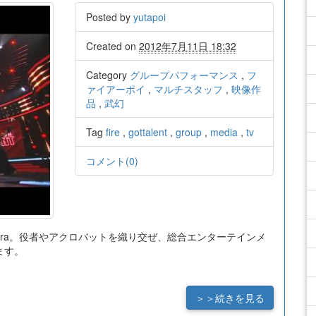
Posted by
yutapoi
Created on
2012年7月11日 18:32
Category
グループパフォーマンス
,
フ
ァイアーポイ
,
マルチスタッフ
,
映像作
品
,
武幻
Tag
fire
,
gottalent
,
group
,
media
,
tv
コメント(0)
terra。役者やアクロバットを織り交ぜ、総合エンターテインメ
ます。
＞＞続きを見る