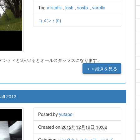
Tag
allstaffs
,
josh
,
sostix
,
varelie
コメント(0)
。 アンティと3人いるとオールスタッフスになります。
＞＞続きを見る
taff 2012
Posted by
yutapoi
Created on
2012年12月19日 10:02
Category
コンタクトスタッフ
,
マルチ