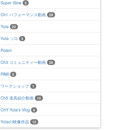
Super Slow
5
Ch1 パフォーマンス動画
29
Yuta
22
Yuta ソロ
3
ップへ
Poism
Ch3 コミュニティー動画
26
PAW
5
ワークショップ
1
Ch5 道具紹介動画
10
ChY Yuta's Vlog
6
Yutaの映像作品
12