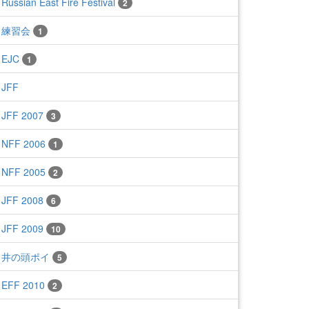
Russian East Fire Festival
2
練習会
1
EJC
1
JFF
JFF 2007
3
NFF 2006
1
NFF 2005
2
JFF 2008
6
JFF 2009
10
井の頭ポイ
5
EFF 2010
2