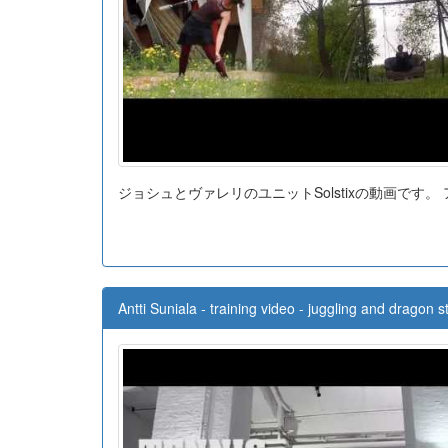
ジョシュとヴァレリのユニットSolstixの動画です
Antti Suniala - training video - juggling and dragon s