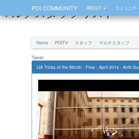
POI COMMUNITY
マルチスタッフ
リスト
ABOUT
コミュニテ
Home
POITV
スタッフ
マルチスタッフ
Tweet
IJA Tricks of the Month - Flow - April 2014 - Antti Su