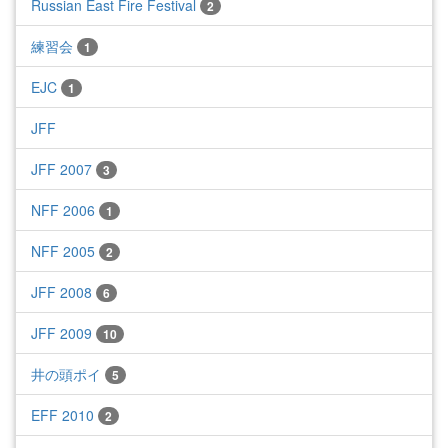
Russian East Fire Festival
2
練習会
1
EJC
1
JFF
JFF 2007
3
NFF 2006
1
NFF 2005
2
JFF 2008
6
JFF 2009
10
井の頭ポイ
5
EFF 2010
2