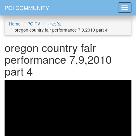
POI COMMUNITY
Toggl
Home
POITV
その他
oregon country fair performance 7,9,2010 part 4
oregon country fair
performance 7,9,2010
part 4