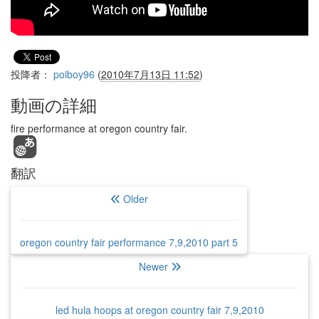
投降者：
poiboy96
(
2010年7月13日 11:52
)
動画の詳細
fire performance at oregon country fair.
翻訳
Older
oregon country fair performance 7,9,2010 part 5
Newer
led hula hoops at oregon country fair 7,9,2010