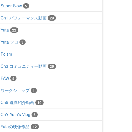
Super Slow
5
Ch1 パフォーマンス動画
29
Yuta
22
Yuta ソロ
3
Poism
Ch3 コミュニティー動画
26
PAW
5
ワークショップ
1
Ch5 道具紹介動画
10
ChY Yuta's Vlog
6
Yutaの映像作品
12