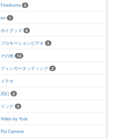
Firedrums
3
en
1
ポイグッズ
6
プロモーションビデオ
3
その他
14
フィンガータッティング
2
メテオ
武幻
2
リング
3
Video by Yuta
Poi Camera