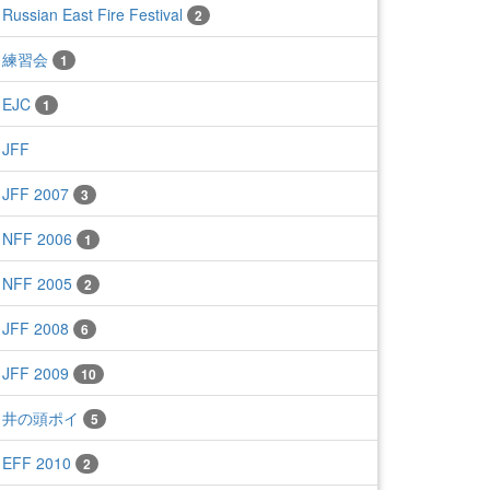
Russian East Fire Festival
2
練習会
1
EJC
1
JFF
JFF 2007
3
NFF 2006
1
NFF 2005
2
JFF 2008
6
JFF 2009
10
井の頭ポイ
5
EFF 2010
2