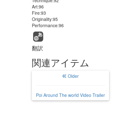
Technique:92
Art:96
Fire:93
Originality:95
Performance:96
翻訳
関連アイテム
Older
Poi Around The world Video Trailer