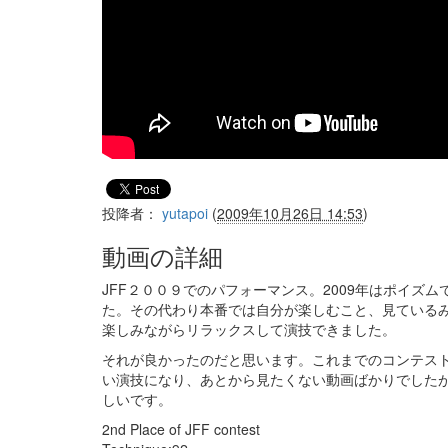
投降者：
yutapoi
(
2009年10月26日 14:53
)
動画の詳細
JFF２００９でのパフォーマンス。2009年はポイズ
た。その代わり本番では自分が楽しむこと、見ている
楽しみながらリラックスして演技できました。
それが良かったのだと思います。これまでのコンテス
い演技になり、あとから見たくない動画ばかりでした
しいです。
2nd Place of JFF contest