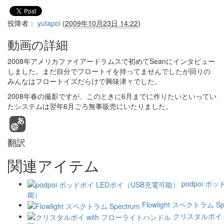
投降者：
yutapoi
(
2009年10月23日 14:22
)
動画の詳細
2008年アメリカファイアードラムスで初めてSeanにインタビュー
しました。まだ自分でフロートイを持ってませんでしたが回りの
みんなはフロートイズだらけで興味津々でした。
2008年春の撮影ですが、このときに6月までに作りたいといってい
たシステムは翌年6月ごろ無事販売にいたりました。
翻訳
関連アイテム
podpoi ポ
能）
Flowlight スペクトラム Sp
クリスタルポイ 