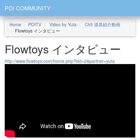
POI COMMUNITY
Home
POITV
Video by Yuta
Ch5 道具紹介動画
Flowtoys インタビュー
Flowtoys インタビュー
http://www.flowtoys.com/home.php?bid=2&partner=yuta