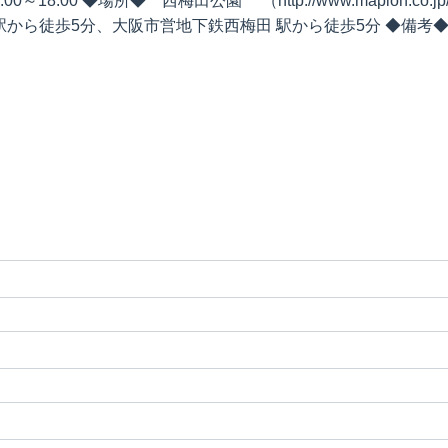
00 ◆場所◆ 西梅田公園 （http://www.mapion.co.jp/phone
地駅から徒歩5分、大阪市営地下鉄西梅田 駅から徒歩5分 ◆備