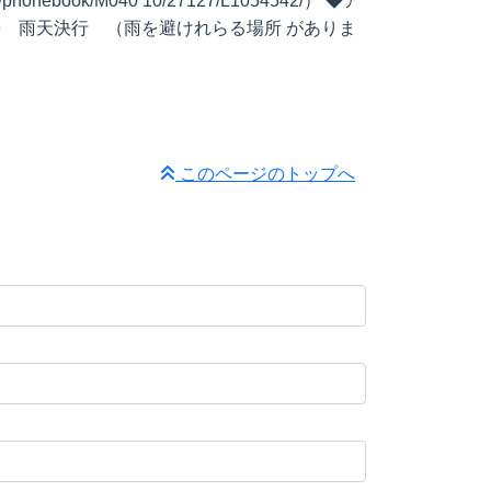
book/M040 10/27127/L1054542/） ◆ア
考◆ 雨天決行 （雨を避けれらる場所 がありま
このページのトップへ