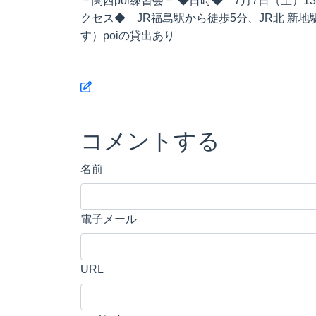
－関西poi練習会－ ◆日時◆ 7月7日（土）13:00～18:
クセス◆ JR福島駅から徒歩5分、JR北 新
す）poiの貸出あり
コメントする
名前
電子メール
URL