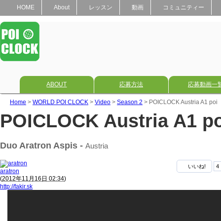
HOME
About
レッスン
動画
コミュニティー
ABOUT
応募方法
応募動画一
Home
>
WORLD POI CLOCK
>
Video
>
Season 2
> POICLOCK Austria A1 poi
POICLOCK Austria A1 po
Duo Aratron Aspis -
Austria
いいね!
4
aratron
(
2012年11月16日 02:34
)
http://fakir.sk