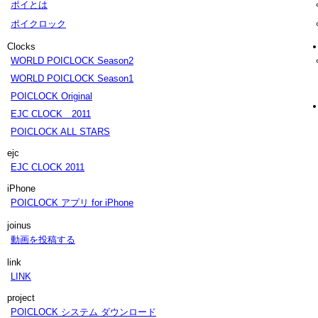
ポイとは
ポイクロック
Clocks
WORLD POICLOCK Season2
WORLD POICLOCK Season1
POICLOCK Original
EJC CLOCK 2011
POICLOCK ALL STARS
ejc
EJC CLOCK 2011
iPhone
POICLOCK アプリ for iPhone
joinus
動画を投稿する
link
LINK
project
POICLOCK システム ダウンロード