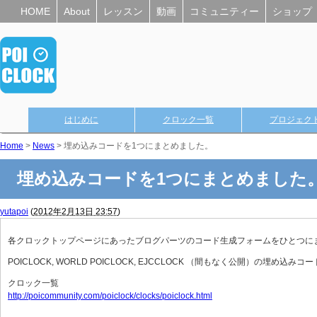
HOME
About
レッスン
動画
コミュニティー
ショップ
はじめに
クロック一覧
プロジェク
Home
>
News
> 埋め込みコードを1つにまとめました。
埋め込みコードを1つにまとめました
yutapoi
(
2012年2月13日 23:57
)
各クロックトップページにあったブログパーツのコード生成フォームをひとつに
POICLOCK, WORLD POICLOCK, EJCCLOCK （間もなく公開）の埋
クロック一覧
http://poicommunity.com/poiclock/clocks/poiclock.html