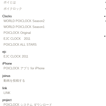
ポイとは
ポイクロック
Clocks
WORLD POICLOCK Season2
WORLD POICLOCK Season1
POICLOCK Original
EJC CLOCK 2011
POICLOCK ALL STARS
ejc
EJC CLOCK 2011
iPhone
POICLOCK アプリ for iPhone
joinus
動画を投稿する
link
LINK
project
POICLOCK システム ダウンロード