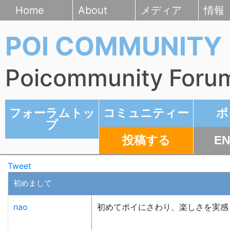
Home
About
メディア
情報
POI COMMUNITY
Poicommunity Foru
フォーラムトッ
コミュニティー
ポ
プ
投稿する
EN
Tweet
初めまして
nao
初めてポイにさわり、楽しさを実感