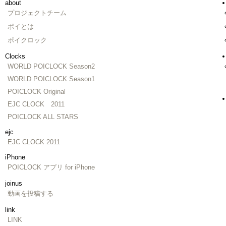
about
プロジェクトチーム
ポイとは
ポイクロック
Clocks
WORLD POICLOCK Season2
WORLD POICLOCK Season1
POICLOCK Original
EJC CLOCK 2011
POICLOCK ALL STARS
ejc
EJC CLOCK 2011
iPhone
POICLOCK アプリ for iPhone
joinus
動画を投稿する
link
LINK